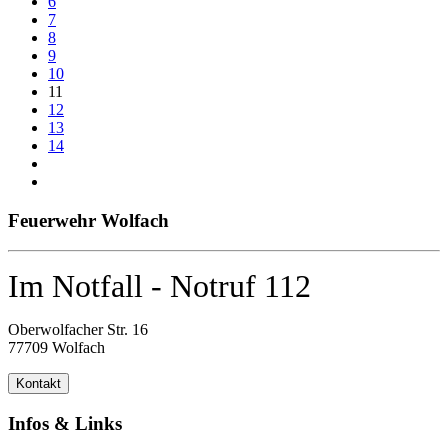
6
7
8
9
10
11
12
13
14
Feuerwehr Wolfach
Im Notfall - Notruf 112
Oberwolfacher Str. 16
77709 Wolfach
Kontakt
Infos & Links