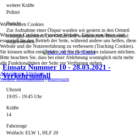
weitere Kräfte
Polizei
Bericht
Wir benutzen Cookies
Zur Aufnahme einer Ölspur wurden wir gestern in den Ortsteil
Wir nutzen Cookies auf unserer Website. Einige von ihnen sind
Kinzigtal alarmiert. Der Gefahrstoff wurde mittels Bindemittel
essenziell für den Betrieb der Seite, während andere uns helfen, diese
aufgenommen.
Website und die Nutzererfahrung zu verbessern (Tracking Cookies).
Sie können selbst entscheiden, ob Sie die Cookies zulassen möchten.
Bitte beachten Sie, dass bei einer Ablehnung womöglich nicht mehr
alle Funktionalitäten der Seite zur Verfügung stehen.
Einsatz Nummer 10 - 28.03.2021 -
Akzeptieren
Ablehnen
Verkehrsunfall
Weitere Informationen
|
Impressum
Uhrzeit
19:05 - 19:45 Uhr
Kräfte
14
Fahrzeuge
Wolfach: ELW 1, HLF 20