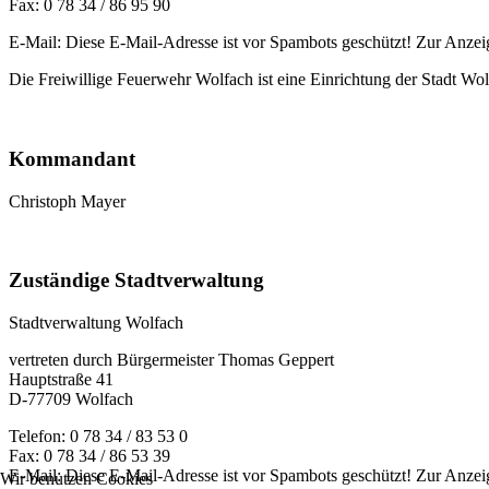
Fax: 0 78 34 / 86 95 90
E-Mail:
Diese E-Mail-Adresse ist vor Spambots geschützt! Zur Anzeig
Die Freiwillige Feuerwehr Wolfach ist eine Einrichtung der Stadt Wo
Kommandant
Christoph Mayer
Zuständige Stadtverwaltung
Stadtverwaltung Wolfach
vertreten durch Bürgermeister Thomas Geppert
Hauptstraße 41
D-77709 Wolfach
Telefon: 0 78 34 / 83 53 0
Fax: 0 78 34 / 86 53 39
E-Mail:
Diese E-Mail-Adresse ist vor Spambots geschützt! Zur Anzeig
Wir benutzen Cookies