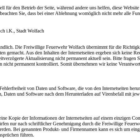
ell für den Betrieb der Seite, während andere uns helfen, diese Websit
 beachten Sie, dass bei einer Ablehnung womöglich nicht mehr alle Funk
ch i.K., Stadt Wolfach
indlich. Die Freiwillige Feuerwehr Wolfach übernimmt für die Richtigk
 gemacht. Aus den Inhalten der Internetseiten ergeben sich keine Rec
eitverzögerte Aktualisierung nicht permanent aktuell sein. Bitte fragen
n nicht permanent kontrolliert. Somit übernehmen wir keine Verantwortu
ehlerfreiheit von Daten und Software, die von den Internetseiten heru
, Daten und Software nach dem Herunterladen auf Virenbefall mit jewe
arf eine Kopie der Informationen der Internetseiten auf einem einzigen 
fen nur nach schriftlicher Genehmigung durch die Freiwillige Feuerwehr
zt werden. Bei genannten Produkt- und Firmennamen kann es sich um ei
sprüchen führen.