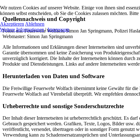
Wir nutzen Cookies auf unserer Website. Einige von ihnen sind essenzi
können selbst entscheiden, ob Sie die Cookies zulassen möchten. Bitte
Quellennachweis und Copyright
Akzeptieren
Ablehnen
Weitere Informationen
|
Impressum
Fotos: u.a. Feuerwehr Wolfach, Simon Jan Springmann, Polizei Hasla
Webmaster: Simon Jan Springmann
Alle Informationen und Erklärungen dieser Internetseiten sind unverb
Garantie übernommen und keine Zusicherung von Produkteigenschaften
unverzüglich korrigiert. Die Inhalte der Internetseiten können durch z
Produkte und Dienstleistungen. Links auf andere Internetseiten werde
Herunterladen von Daten und Software
Die Freiwillige Feuerwehr Wolfach übernimmt keine Gewähr für die F
Feuerwehr Wolfach auf Virenbefall überprüft. Wir empfehlen dennoch
Urheberrechte und sonstige Sonderschutzrechte
Der Inhalt dieser Internetseiten ist urheberrechtlich geschützt. Es d
Gebrauch gespeichert werden. Grafiken, Texte, Logos, Bilder usw. dür
veröffentlicht, versendet, übertragen oder in sonstiger Form genut
Verwendung kann zu Schadensersatzansprüchen und Unterlassungsan