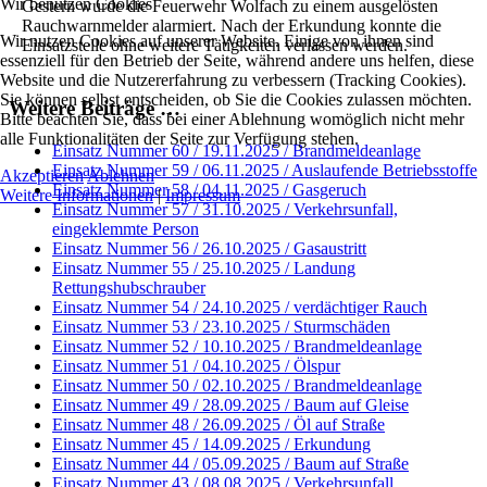
Wir benutzen Cookies
Gestern wurde die Feuerwehr Wolfach zu einem ausgelösten
Rauchwarnmelder alarmiert. Nach der Erkundung konnte die
Wir nutzen Cookies auf unserer Website. Einige von ihnen sind
Einsatzstelle ohne weitere Tätigkeiten verlassen werden.
essenziell für den Betrieb der Seite, während andere uns helfen, diese
Website und die Nutzererfahrung zu verbessern (Tracking Cookies).
Sie können selbst entscheiden, ob Sie die Cookies zulassen möchten.
Weitere Beiträge …
Bitte beachten Sie, dass bei einer Ablehnung womöglich nicht mehr
alle Funktionalitäten der Seite zur Verfügung stehen.
Einsatz Nummer 60 / 19.11.2025 / Brandmeldeanlage
Einsatz Nummer 59 / 06.11.2025 / Auslaufende Betriebsstoffe
Akzeptieren
Ablehnen
Einsatz Nummer 58 / 04.11.2025 / Gasgeruch
Weitere Informationen
|
Impressum
Einsatz Nummer 57 / 31.10.2025 / Verkehrsunfall,
eingeklemmte Person
Einsatz Nummer 56 / 26.10.2025 / Gasaustritt
Einsatz Nummer 55 / 25.10.2025 / Landung
Rettungshubschrauber
Einsatz Nummer 54 / 24.10.2025 / verdächtiger Rauch
Einsatz Nummer 53 / 23.10.2025 / Sturmschäden
Einsatz Nummer 52 / 10.10.2025 / Brandmeldeanlage
Einsatz Nummer 51 / 04.10.2025 / Ölspur
Einsatz Nummer 50 / 02.10.2025 / Brandmeldeanlage
Einsatz Nummer 49 / 28.09.2025 / Baum auf Gleise
Einsatz Nummer 48 / 26.09.2025 / Öl auf Straße
Einsatz Nummer 45 / 14.09.2025 / Erkundung
Einsatz Nummer 44 / 05.09.2025 / Baum auf Straße
Einsatz Nummer 43 / 08.08.2025 / Verkehrsunfall