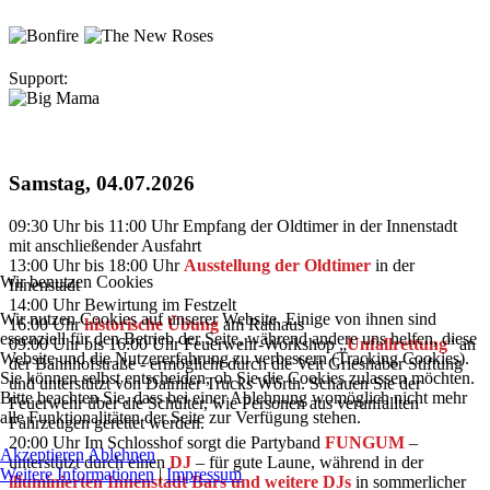
Support:
Samstag, 04.07.2026
09:30 Uhr bis 11:00 Uhr Empfang der Oldtimer in der Innenstadt
mit anschließender Ausfahrt
13:00 Uhr bis 18:00 Uhr
Ausstellung der Oldtimer
in der
Wir benutzen Cookies
Innenstadt
14:00 Uhr Bewirtung im Festzelt
Wir nutzen Cookies auf unserer Website. Einige von ihnen sind
16:00 Uhr
historische Übung
am Rathaus
essenziell für den Betrieb der Seite, während andere uns helfen, diese
09:00 Uhr bis 16:00 Uhr Feuerwehr-Workshop „
Unfallrettung
“ an
Website und die Nutzererfahrung zu verbessern (Tracking Cookies).
der Bahnhofstraße - ermöglicht durch die Veit Grieshaber Stiftung
Sie können selbst entscheiden, ob Sie die Cookies zulassen möchten.
und unterstützt von Daimler Trucks Wörth. Schauen Sie der
Bitte beachten Sie, dass bei einer Ablehnung womöglich nicht mehr
Feuerwehr über die Schulter, wie Personen aus verunfallten
alle Funktionalitäten der Seite zur Verfügung stehen.
Fahrzeugen gerettet werden.
20:00 Uhr Im Schlosshof sorgt die Partyband
FUNGUM
–
Akzeptieren
Ablehnen
unterstützt durch einen
DJ
– für gute Laune, während in der
Weitere Informationen
|
Impressum
illuminierten Innenstadt Bars und weitere DJs
in sommerlicher