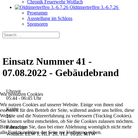
Chronik Feuerwehr Wolfach
Oldtimertreffen 3.-6.7.26
Programm
Ausstellung im Schloss
Sponsoren
Einsatz Nummer 41 -
07.08.2022 - Gebäudebrand
Uhrzeit
Wir benutzen Cookies
05:44 - 06:45 Uhr
Wir nutzen Cookies auf unserer Website. Einige von ihnen sind
Kräfte
essenziell für den Betrieb der Seite, während andere uns helfen, diese
Website und die Nutzererfahrung zu verbessern (Tracking Cookies).
21
Sie können selbst entscheiden, ob Sie die Cookies zulassen möchten.
Bitte beachten Sie, dass bei einer Ablehnung womöglich nicht mehr
Fahrzeuge
alle Funktionalitäten der Seite zur Verfügung stehen.
Wolfach: ELW 1, HLF 20, TLF 16/25, MTW