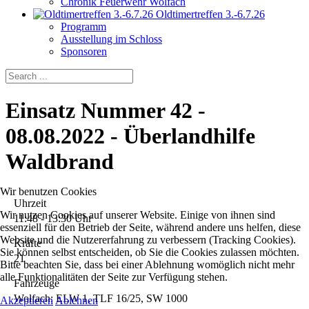
Chronik Feuerwehr Wolfach
Oldtimertreffen 3.-6.7.26
Programm
Ausstellung im Schloss
Sponsoren
Einsatz Nummer 42 -
08.08.2022 - Überlandhilfe
Waldbrand
Wir benutzen Cookies
Uhrzeit
Wir nutzen Cookies auf unserer Website. Einige von ihnen sind
11:48 - 13:30 Uhr
essenziell für den Betrieb der Seite, während andere uns helfen, diese
Website und die Nutzererfahrung zu verbessern (Tracking Cookies).
Kräfte
Sie können selbst entscheiden, ob Sie die Cookies zulassen möchten.
21
Bitte beachten Sie, dass bei einer Ablehnung womöglich nicht mehr
alle Funktionalitäten der Seite zur Verfügung stehen.
Fahrzeuge
Wolfach: ELW 1, TLF 16/25, SW 1000
Akzeptieren
Ablehnen