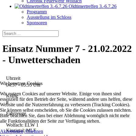
Chronik Feuerwehr Wolfach
Oldtimertreffen 3.-6.7.26
Programm
Ausstellung im Schloss
Sponsoren
Einsatz Nummer 7 - 21.02.2022
- Unwetterschaden
Uhrzeit
Wir benutzen Cookies
04:57 - 05:55 Uhr
Wir nutzen Cookies auf unserer Website. Einige von ihnen sind
Kräfte
essenziell für den Betrieb der Seite, während andere uns helfen, diese
8
Website und die Nutzererfahrung zu verbessern (Tracking Cookies).
Sie können selbst entscheiden, ob Sie die Cookies zulassen möchten.
Fahrzeuge
Bitte beachten Sie, dass bei einer Ablehnung womöglich nicht mehr
alle Funktionalitäten der Seite zur Verfügung stehen.
Wolfach: ELW 1
Kinzigtal: MLF
Akzeptieren
Ablehnen