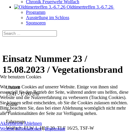
Chronik Feuerwehr Wolfach
Oldtimertreffen 3.-6.7.26
Programm
Ausstellung im Schloss
Sponsoren
Einsatz Nummer 23 /
15.08.2023 / Vegetationsbrand
Wir benutzen Cookies
Wir nutzen Cookies auf unserer Website. Einige von ihnen sind
Uhrzeit
essenziell für den Betrieb der Seite, während andere uns helfen, diese
15:41 - 17:00 Uhr
Website und die Nutzererfahrung zu verbessern (Tracking Cookies).
Sie können selbst entscheiden, ob Sie die Cookies zulassen möchten.
Kräfte
Bitte beachten Sie, dass bei einer Ablehnung womöglich nicht mehr
25
alle Funktionalitäten der Seite zur Verfügung stehen.
Fahrzeuge
Akzeptieren
Ablehnen
Wolfach: ELW 1, HLF 20, TLF 16/25, TSF-W
Weitere Informationen
|
Impressum