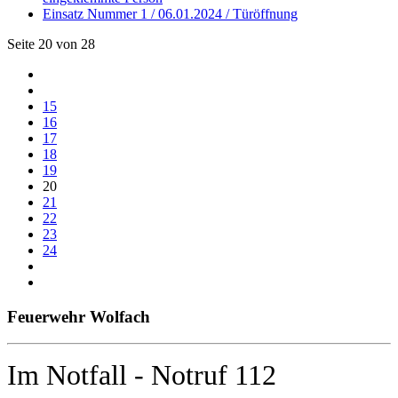
Einsatz Nummer 1 / 06.01.2024 / Türöffnung
Seite 20 von 28
15
16
17
18
19
20
21
22
23
24
Feuerwehr Wolfach
Im Notfall - Notruf 112