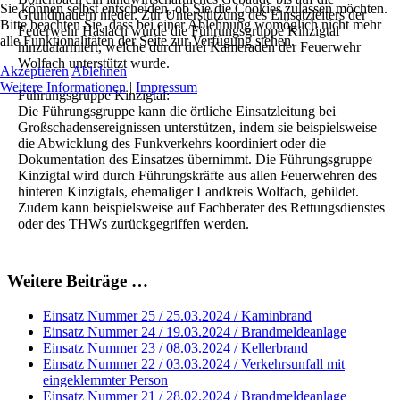
Sie können selbst entscheiden, ob Sie die Cookies zulassen möchten.
Grundmauern nieder. Zur Unterstützung des Einsatzleiters der
Bitte beachten Sie, dass bei einer Ablehnung womöglich nicht mehr
Feuerwehr Haslach wurde die Führungsgruppe Kinzigtal
alle Funktionalitäten der Seite zur Verfügung stehen.
hinzualarmiert, welche durch drei Kameraden der Feuerwehr
Wolfach unterstützt wurde.
Akzeptieren
Ablehnen
Weitere Informationen
|
Impressum
Führungsgruppe Kinzigtal:
Die Führungsgruppe kann die örtliche Einsatzleitung bei
Großschadensereignissen unterstützen, indem sie beispielsweise
die Abwicklung des Funkverkehrs koordiniert oder die
Dokumentation des Einsatzes übernimmt. Die Führungsgruppe
Kinzigtal wird durch Führungskräfte aus allen Feuerwehren des
hinteren Kinzigtals, ehemaliger Landkreis Wolfach, gebildet.
Zudem kann beispielsweise auf Fachberater des Rettungsdienstes
oder des THWs zurückgegriffen werden.
Weitere Beiträge …
Einsatz Nummer 25 / 25.03.2024 / Kaminbrand
Einsatz Nummer 24 / 19.03.2024 / Brandmeldeanlage
Einsatz Nummer 23 / 08.03.2024 / Kellerbrand
Einsatz Nummer 22 / 03.03.2024 / Verkehrsunfall mit
eingeklemmter Person
Einsatz Nummer 21 / 28.02.2024 / Brandmeldeanlage