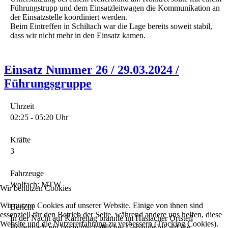
Führungstrupp und dem Einsatzleitwagen die Kommunikation an
der Einsatzstelle koordiniert werden.
Beim Eintreffen in Schiltach war die Lage bereits soweit stabil,
dass wir nicht mehr in den Einsatz kamen.
Einsatz Nummer 26 / 29.03.2024 /
Führungsgruppe
Uhrzeit
02:25 - 05:20 Uhr
Kräfte
3
Fahrzeuge
Wolfach: MTW
Wir benutzen Cookies
Wir nutzen Cookies auf unserer Website. Einige von ihnen sind
Bericht
essenziell für den Betrieb der Seite, während andere uns helfen, diese
In der Nacht auf Karfreitag brannte im Haslacher Ortsteil
Website und die Nutzererfahrung zu verbessern (Tracking Cookies).
Bollenbach ein landwirtschaftliches Gebäude bis auf die