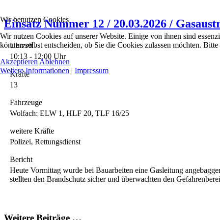
Wir benutzen Cookies
Einsatz Nummer 12 / 20.03.2026 / Gasaustr
Wir nutzen Cookies auf unserer Website. Einige von ihnen sind essenzi
können selbst entscheiden, ob Sie die Cookies zulassen möchten. Bitte
Uhrzeit
10:13 - 12:00 Uhr
Akzeptieren
Ablehnen
Weitere Informationen
|
Impressum
Kräfte
13
Fahrzeuge
Wolfach: ELW 1, HLF 20, TLF 16/25
weitere Kräfte
Polizei, Rettungsdienst
Bericht
Heute Vormittag wurde bei Bauarbeiten eine Gasleitung angebaggert
stellten den Brandschutz sicher und überwachten den Gefahrenberei
Weitere Beiträge …