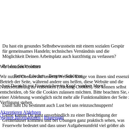
Du hast ein gesundes Selbstbewusstsein mit einem sozialen Gespür
für gemeinsames Handeln; technisches Verständnis und die
Möglichkeit Deinen Arbeitsplatz auch kurzfristig zu verlassen?
Bei den Stichwörtern
Wir benutzen Cookies
Retten - Löschen - Bergen - Schützen
Wir nutzen Cookies auf unserer Website. Einige von ihnen sind essenzie
Betrieb der Seite, während andere uns helfen, diese Website und die
hast Du nicht nur Fragezeichen im Kopf, sondern Ideen?
Nutzererfahrung zu verbessern (Tracking Cookies). Sie können selbst
entscheiden, ob Sie die Cookies zulassen möchten. Bitte beachten Sie, 
einer Ablehnung womöglich nicht mehr alle Funktionalitäten der Seite 
Verfügung stehen.
Dann hast Du bestimmt auch Lust bei uns reinzuschnuppern!
Akzeptieren
Ablehnen
Gerne kannst Du ganz unverbindlich zu einer Besichtigung der
Weitere Informationen
|
Impressum
Gerätehäuser kommen und bei Übungen ganz praktisch sehen, was
Feuerwehr bedeutet und dass unser Aufgabenumfeld viel größer als