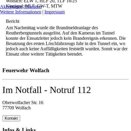
Wolfach: ELW 1, HLF 20, TLF 16/25
Kinzigtal: MLF, GW-T, MTW
Akzeptieren
Ablehnen
Weitere Informationen
|
Impressum
Bericht
Am Nachmittag wurde die Brandmeldeanlage des
Reutherbergtunnels ausgelöst. Auf den Kameras im Tunnel
konnte der Einsatzleiter jedoch kein Brandereignis erkennen. Die
Besatzung des ersten Löschfahrzeugs fuhr in den Tunnel ein, wo
jedoch auch keine Auffälligkeiten feststellt wurden. Somit war der
Einsatz ohne weitere Tätigkeiten beendet.
Feuerwehr Wolfach
Im Notfall - Notruf 112
Oberwolfacher Str. 16
77709 Wolfach
Kontakt
Infos & Links