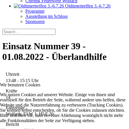
Chronik Feuerwehr Wolfach
Oldtimertreffen 3.-6.7.26
Programm
Ausstellung im Schloss
Sponsoren
Einsatz Nummer 39 -
01.08.2022 - Überlandhilfe
Uhrzeit
13:48 - 15:15 Uhr
Wir benutzen Cookies
Kräfte
Wir nutzen Cookies auf unserer Website. Einige von ihnen sind
14
essenziell für den Betrieb der Seite, während andere uns helfen, diese
Website und die Nutzererfahrung zu verbessern (Tracking Cookies).
Fahrzeuge
Sie können selbst entscheiden, ob Sie die Cookies zulassen möchten.
Wolfach: ELW 1, HLF 20
Bitte beachten Sie, dass bei einer Ablehnung womöglich nicht mehr
alle Funktionalitäten der Seite zur Verfügung stehen.
Bericht