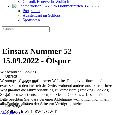
Chronik Feuerwehr Wolfach
Oldtimertreffen 3.-6.7.26
Programm
Ausstellung im Schloss
Sponsoren
Einsatz Nummer 52 -
15.09.2022 - Ölspur
Wir benutzen Cookies
Uhrzeit
Wir nutzen Cookies auf unserer Website. Einige von ihnen sind
213:12 - 14:05 Uhr
essenziell für den Betrieb der Seite, während andere uns helfen, diese
Website und die Nutzererfahrung zu verbessern (Tracking Cookies).
Kräfte
Sie können selbst entscheiden, ob Sie die Cookies zulassen möchten.
7
Bitte beachten Sie, dass bei einer Ablehnung womöglich nicht mehr
alle Funktionalitäten der Seite zur Verfügung stehen.
Fahrzeuge
Wolfach: ELW 1, RW 1, GW-T
Akzeptieren
Ablehnen