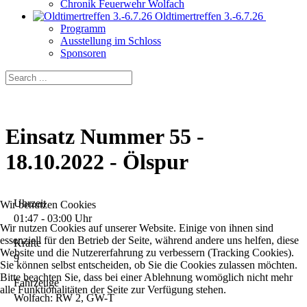
Chronik Feuerwehr Wolfach
Oldtimertreffen 3.-6.7.26
Programm
Ausstellung im Schloss
Sponsoren
Einsatz Nummer 55 -
18.10.2022 - Ölspur
Uhrzeit
Wir benutzen Cookies
01:47 - 03:00 Uhr
Wir nutzen Cookies auf unserer Website. Einige von ihnen sind
essenziell für den Betrieb der Seite, während andere uns helfen, diese
Kräfte
Website und die Nutzererfahrung zu verbessern (Tracking Cookies).
9
Sie können selbst entscheiden, ob Sie die Cookies zulassen möchten.
Bitte beachten Sie, dass bei einer Ablehnung womöglich nicht mehr
Fahrzeuge
alle Funktionalitäten der Seite zur Verfügung stehen.
Wolfach: RW 2, GW-T