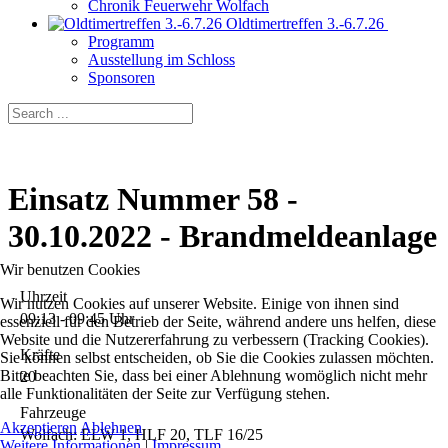
Chronik Feuerwehr Wolfach
Oldtimertreffen 3.-6.7.26
Programm
Ausstellung im Schloss
Sponsoren
Einsatz Nummer 58 -
30.10.2022 - Brandmeldeanlage
Wir benutzen Cookies
Uhrzeit
Wir nutzen Cookies auf unserer Website. Einige von ihnen sind
09:13 - 09:45 Uhr
essenziell für den Betrieb der Seite, während andere uns helfen, diese
Website und die Nutzererfahrung zu verbessern (Tracking Cookies).
Kräfte
Sie können selbst entscheiden, ob Sie die Cookies zulassen möchten.
Bitte beachten Sie, dass bei einer Ablehnung womöglich nicht mehr
20
alle Funktionalitäten der Seite zur Verfügung stehen.
Fahrzeuge
Akzeptieren
Ablehnen
Wolfach: ELW 1, HLF 20, TLF 16/25
Weitere Informationen
|
Impressum