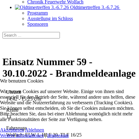
Chronik Feuerwehr Wolfach
Oldtimertreffen 3.-6.7.26
Programm
Ausstellung im Schloss
Sponsoren
Einsatz Nummer 59 -
30.10.2022 - Brandmeldeanlage
Wir benutzen Cookies
Wir nutzen Cookies auf unserer Website. Einige von ihnen sind
Uhrzeit
essenziell für den Betrieb der Seite, während andere uns helfen, diese
14:42 - 15:25 Uhr
Website und die Nutzererfahrung zu verbessern (Tracking Cookies).
Sie können selbst entscheiden, ob Sie die Cookies zulassen möchten.
Kräfte
Bitte beachten Sie, dass bei einer Ablehnung womöglich nicht mehr
13
alle Funktionalitäten der Seite zur Verfügung stehen.
Fahrzeuge
Akzeptieren
Ablehnen
Wolfach: ELW 1, HLF 20, TLF 16/25
Weitere Informationen
|
Impressum