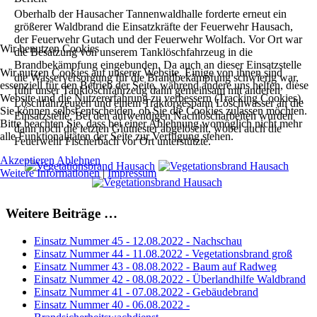
Oberhalb der Hausacher Tannenwaldhalle forderte erneut ein
größerer Waldbrand die Einsatzkräfte der Feuerwehr Hausach,
der Feuerwehr Gutach und der Feuerwehr Wolfach. Vor Ort war
Wir benutzen Cookies
die Besatzung von unserem Tanklöschfahrzeug in die
Brandbekämpfung eingebunden. Da auch an dieser Einsatzstelle
Wir nutzen Cookies auf unserer Website. Einige von ihnen sind
die Wasserversorgung für die Brandbekämpfung schwierig war,
essenziell für den Betrieb der Seite, während andere uns helfen, diese
fuhr unser Tanklöschfahrzeug dann gemeinsam mit anderen
Website und die Nutzererfahrung zu verbessern (Tracking Cookies).
Löschfahrzeugen und einem Traktorgespann Löschwasser an die
Sie können selbst entscheiden, ob Sie die Cookies zulassen möchten.
Einsatzstelle. Bei den aufwendigen Nachlöscharbeiten wurden
Bitte beachten Sie, dass bei einer Ablehnung womöglich nicht mehr
dann noch die letzten Glutnester abgelöscht, wobei auch die
alle Funktionalitäten der Seite zur Verfügung stehen.
Feuerwehr Fischerbach vor Ort unterstützte.
Akzeptieren
Ablehnen
Weitere Informationen
|
Impressum
Weitere Beiträge …
Einsatz Nummer 45 - 12.08.2022 - Nachschau
Einsatz Nummer 44 - 11.08.2022 - Vegetationsbrand groß
Einsatz Nummer 43 - 08.08.2022 - Baum auf Radweg
Einsatz Nummer 42 - 08.08.2022 - Überlandhilfe Waldbrand
Einsatz Nummer 41 - 07.08.2022 - Gebäudebrand
Einsatz Nummer 40 - 06.08.2022 -