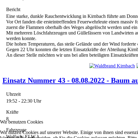
Bericht
Eine starke, dunkle Rauchentwicklung in Kirnbach führte am Donne
Vor Ort fanden die ersteintreffenden Feuerwehrleute einen massiv 
zuerst die Flammen oberhalb des Weges abgelöscht werden und ein 
Mit mehreren Löschfahrzeugen und Güllefässern von Landwirten au
werden konnte.
Die hohen Temperaturen, das steile Gelände und der Wind forderte 
Gegen 22 Uhr konnten die letzten Einsatzkräfte der Abteilung Kirn
An dieser Stelle möchten wir uns bei allen beteiligten Einsatzkräf
Einsatz Nummer 43 - 08.08.2022 - Baum a
Uhrzeit
19:52 - 22:30 Uhr
Kräfte
8
Wir benutzen Cookies
Fahrzeuge
Wir nutzen Cookies auf unserer Website. Einige von ihnen sind essenzi
Wolfach: ELW 1
können selbst entscheiden, ob Sie die Cookies zulassen möchten. Bitte