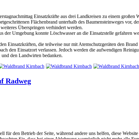
rstagnachmittag Einsatzkräfte aus drei Landkreisen zu einem großen 
fortgeschrittenen Flächenbrand unterhalb des Baumensteinweges vor, de
weiteres Überspringen verhindert werden.
s der Umgebung konnte Löschwasser an die Einsatzstelle gefahren we
den Einsatzkräften, die teilweise nur mit Atemschutzgeräten den Brand
bach den Einsatzort verlassen. Jedoch werden die aufwendigen Reinigun
ten und den Landwirten bedanken.
uf Radweg
ell für den Betrieb der Seite, während andere uns helfen, diese Websit
 beachten Sie, dass bei einer Ablehnung womöglich nicht mehr alle Funk