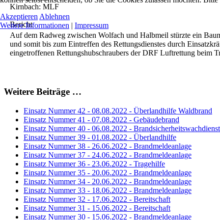
Kirnbach: MLF
Akzeptieren
Ablehnen
Bericht
Weitere Informationen
|
Impressum
Auf dem Radweg zwischen Wolfach und Halbmeil stürzte ein Baum un
und somit bis zum Eintreffen des Rettungsdienstes durch Einsatzkr
eingetroffenen Rettungshubschraubers der DRF Luftrettung beim Tr
Weitere Beiträge …
Einsatz Nummer 42 - 08.08.2022 - Überlandhilfe Waldbrand
Einsatz Nummer 41 - 07.08.2022 - Gebäudebrand
Einsatz Nummer 40 - 06.08.2022 - Brandsicherheitswachdienst
Einsatz Nummer 39 - 01.08.2022 - Überlandhilfe
Einsatz Nummer 38 - 26.06.2022 - Brandmeldeanlage
Einsatz Nummer 37 - 24.06.2022 - Brandmeldeanlage
Einsatz Nummer 36 - 23.06.2022 - Tragehilfe
Einsatz Nummer 35 - 20.06.2022 - Brandmeldeanlage
Einsatz Nummer 34 - 20.06.2022 - Brandmeldeanlage
Einsatz Nummer 33 - 18.06.2022 - Brandmeldeanlage
Einsatz Nummer 32 - 17.06.2022 - Bereitschaft
Einsatz Nummer 31 - 15.06.2022 - Bereitschaft
Einsatz Nummer 30 - 15.06.2022 - Brandmeldeanlage