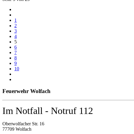
1
2
3
4
5
6
7
8
9
10
Feuerwehr Wolfach
Im Notfall - Notruf 112
Oberwolfacher Str. 16
77709 Wolfach