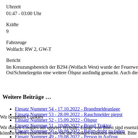
Uhrzeit
01:47 - 03:00 Uhr
Kräfte
9
Fahrzeuge
Wolfach: RW 2, GW-T
Bericht
Im Kreuzungsbereich der B294 (Wolfach West) wurde der Feuerwehr 
Ost/Schmelzegrün eine weitere Ölspur ausfindig gemacht. Auch dies
Weitere Beiträge …
Einsatz Nummer 54 - 17.10.2022 - Brandmeldeanlage
Einsatz Nummer 53 - 28.09.2022 - Rauchmelder piepst
Wir benutzen Cookies
Einsatz Nummer 52 - 15.09.2022 - Ölspur
Einsatz Nummer 51 - 10.09.2022 - Brand Traktor
Wir nutzen Cookies auf unserer Website. Einige von ihnen sind essenzi
Einsatz Nummer 50 - 19.08.2022 - Baum droht zu fallen
können selbst entscheiden, ob Sie die Cookies zulassen möchten. Bitte
Einsatz Nummer 49 - 19.08.2022 - Person in Aufzug